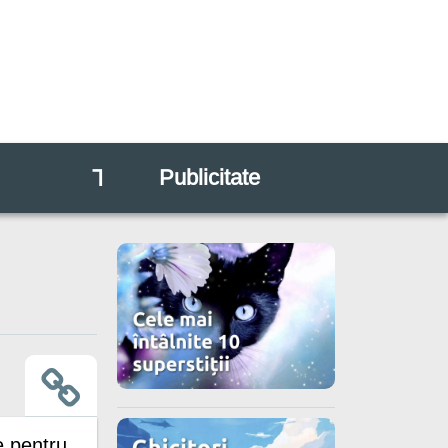
⅂
Publicitate
e pentru