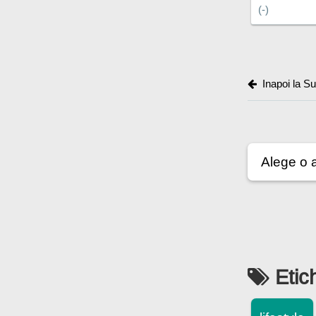
(-)
Inapoi la Sup
Etic