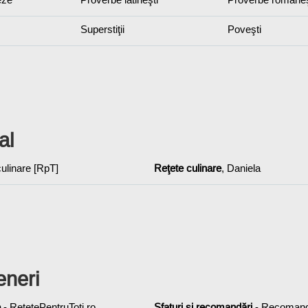
Superstiţii
Poveşti
al
 culinare [RpT]
Reţete culinare
, Daniela
eneri
e
- ReţetePentruToţi.ro
Sfaturi şi recomandări
- Recoman