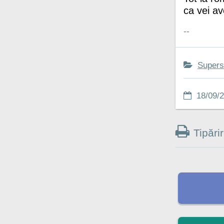
ca vei av
--
Superst
18/09/2
Tipări