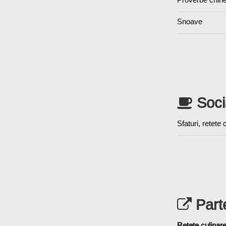
Snoave
Soci
Sfaturi, retete
Part
Reţete culinar