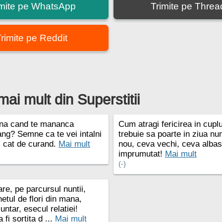
imite pe WhatsApp
Trimite pe Threa
rimite pe Reddit
mai mult din Superstitii
na cand te mananca
Cum atragi fericirea in cup
ang? Semne ca te vei intalni
trebuie sa poarte in ziua nun
, cat de curand.
Mai mult
nou, ceva vechi, ceva albas
imprumutat!
Mai mult
(-)
re, pe parcursul nuntii,
etul de flori din mana,
untar, esecul relatiei!
 fi sortita d ...
Mai mult