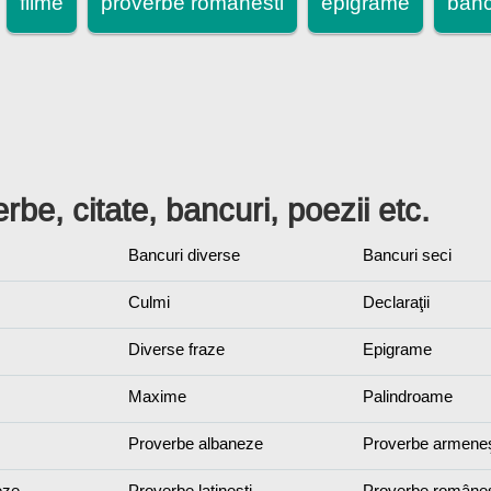
filme
proverbe romanesti
epigrame
banc
rbe, citate, bancuri, poezii etc.
Bancuri diverse
Bancuri seci
Culmi
Declaraţii
Diverse fraze
Epigrame
Maxime
Palindroame
Proverbe albaneze
Proverbe armeneş
eze
Proverbe latineşti
Proverbe româneş