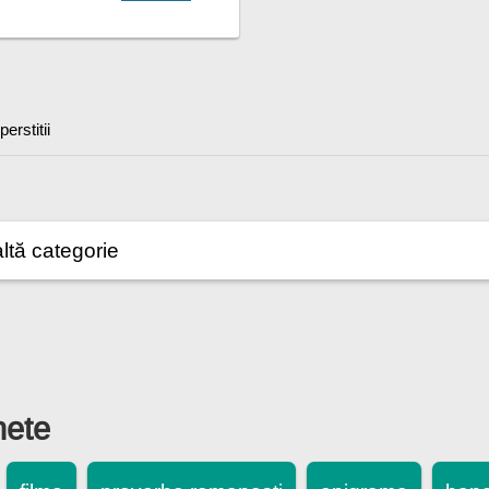
erstitii
hete