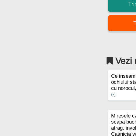
Tr
T
Vezi 
Ce inseam
ochiului st
cu norocul
(-)
Miresele ca
scapa buch
atrag, invol
Casnicia va