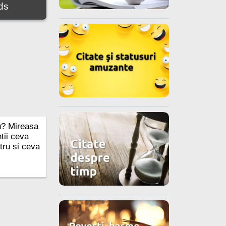
ds
lu? Mireasa
tii ceva
tru si ceva