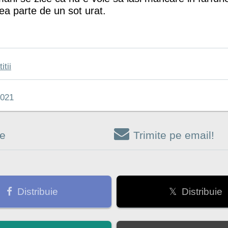
ea parte de un sot urat.
itii
021
re
Trimite pe email!
Distribuie
𝕏 Distribuie