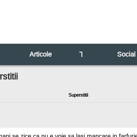
Articole
⅂
Social
stitii
Superstitii
mani se zice ca nu e voie sa lasi mancare in farfuri