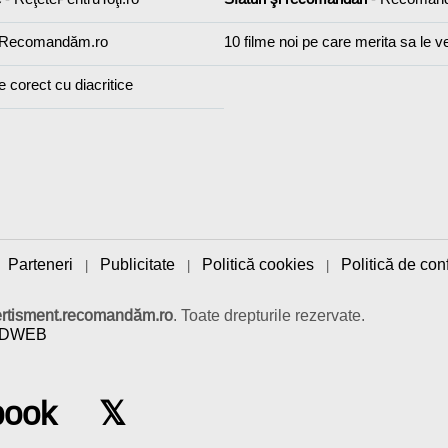
 Recomandăm.ro
10 filme noi pe care merita sa le v
e corect cu diacritice
Parteneri
Publicitate
Politică cookies
Politică de conf
|
|
|
|
ertisment.recomandăm.ro
. Toate drepturile rezervate.
IDWEB
book
𝕏