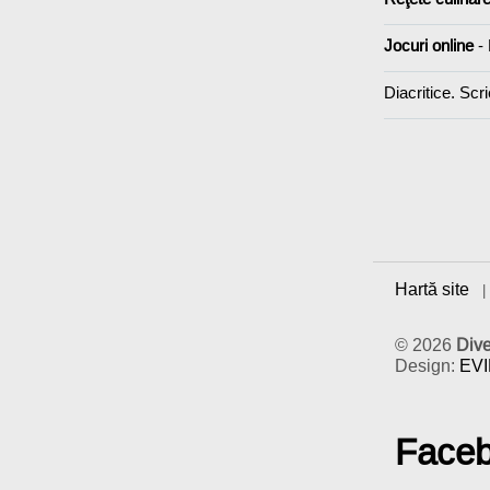
Jocuri online
-
Diacritice. Scri
Hartă site
© 2026
Div
Design:
EV
Face