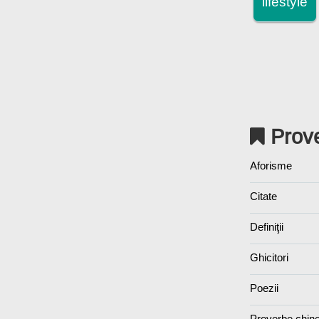
lifestyle
Prove
Aforisme
Citate
Definiţii
Ghicitori
Poezii
Proverbe chin