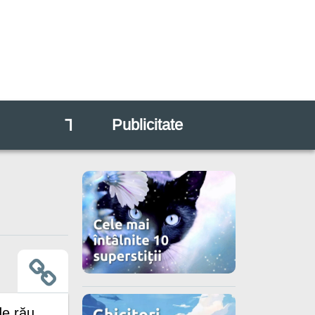
⅂
Publicitate
de rău