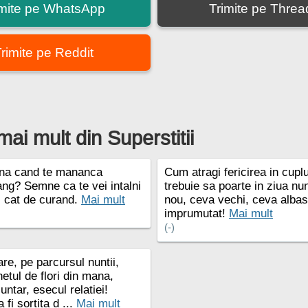
imite pe WhatsApp
Trimite pe Threa
rimite pe Reddit
mai mult din Superstitii
na cand te mananca
Cum atragi fericirea in cup
ang? Semne ca te vei intalni
trebuie sa poarte in ziua nun
, cat de curand.
Mai mult
nou, ceva vechi, ceva albas
imprumutat!
Mai mult
(-)
re, pe parcursul nuntii,
etul de flori din mana,
untar, esecul relatiei!
 fi sortita d ...
Mai mult