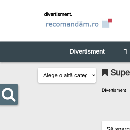
divertisment.
Divertisment
⅂
Super
Divertisment
Să spargi