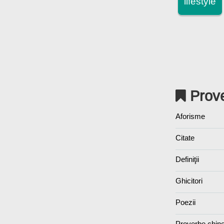
lifestyle
Prove
Aforisme
Citate
Definiţii
Ghicitori
Poezii
Proverbe chin