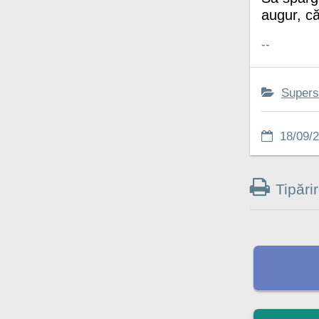
augur, că
--
Superst
18/09/2
Tipări