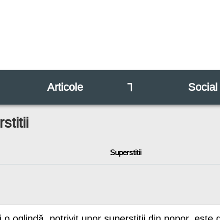
Articole
⅂
Social
stitii
Superstitii
 o oglindă, potrivit unor superstiţii din popor, este 