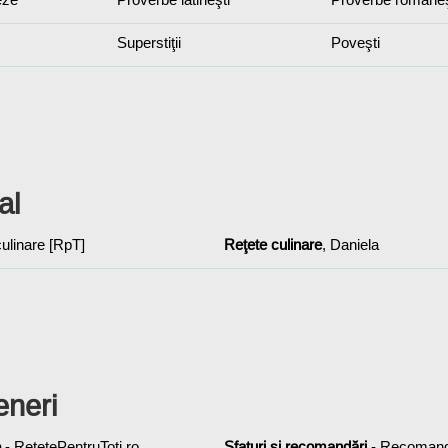
Superstiţii
Poveşti
al
 culinare [RpT]
Reţete culinare
, Daniela
eneri
e
- ReţetePentruToţi.ro
Sfaturi şi recomandări
- Recoman