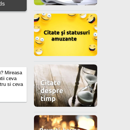
ds
lu? Mireasa
tii ceva
tru si ceva