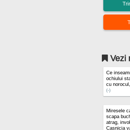
Tr
T
Vezi 
Ce inseam
ochiului st
cu norocul
(-)
Miresele ca
scapa buch
atrag, invol
Casnicia va