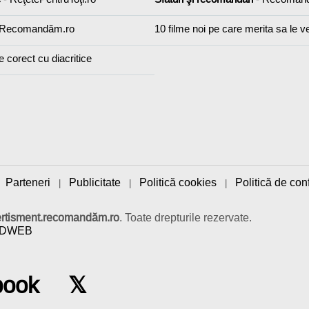
 Recomandăm.ro
10 filme noi pe care merita sa le v
e corect cu diacritice
Parteneri
Publicitate
Politică cookies
Politică de conf
|
|
|
|
ertisment.recomandăm.ro
. Toate drepturile rezervate.
IDWEB
book
𝕏