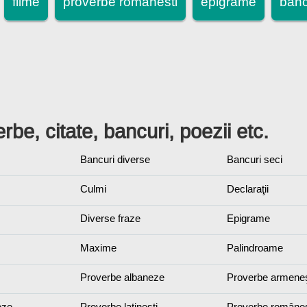
filme
proverbe romanesti
epigrame
banc
rbe, citate, bancuri, poezii etc.
Bancuri diverse
Bancuri seci
Culmi
Declaraţii
Diverse fraze
Epigrame
Maxime
Palindroame
Proverbe albaneze
Proverbe armeneş
eze
Proverbe latineşti
Proverbe româneş