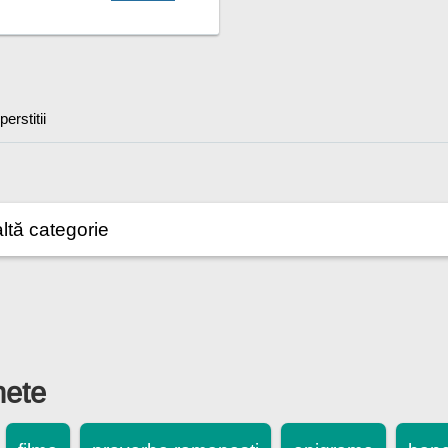
erstitii
hete