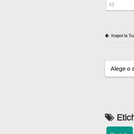
(-)
Inapoi la Sup
Etic