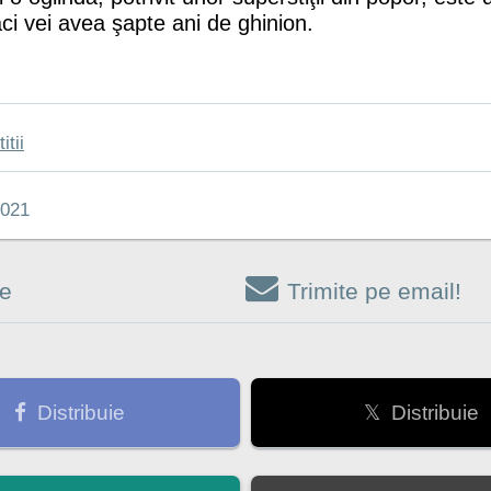
ci vei avea şapte ani de ghinion.
itii
021
re
Trimite pe email!
Distribuie
𝕏 Distribuie