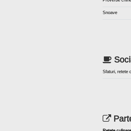
Snoave
Soci
Sfaturi, retete
Part
Reţete culinar