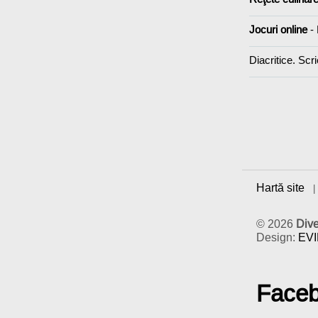
Jocuri online
-
Diacritice. Scri
Hartă site
© 2026
Div
Design:
EV
Face