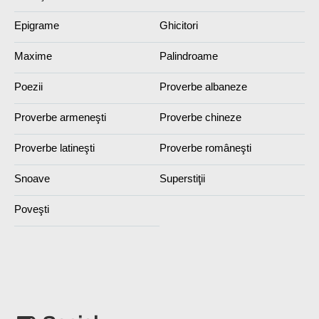
Epigrame
Ghicitori
Maxime
Palindroame
Poezii
Proverbe albaneze
Proverbe armeneşti
Proverbe chineze
Proverbe latineşti
Proverbe româneşti
Snoave
Superstiţii
Poveşti