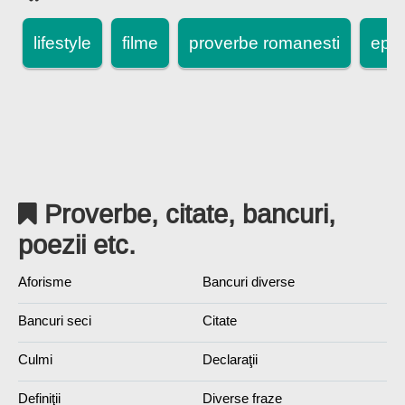
lifestyle
filme
proverbe romanesti
epi
Proverbe, citate, bancuri,
poezii etc.
Aforisme
Bancuri diverse
Bancuri seci
Citate
Culmi
Declaraţii
Definiţii
Diverse fraze