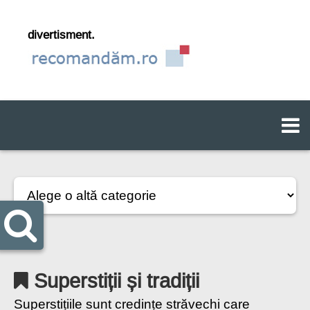
divertisment.
Superstiții și tradiții
Superstițiile sunt credințe străvechi care