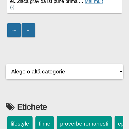
ei...daca gravida isi pune prima ...
Mai mult
(-)
««
«
Etichete
lifestyle
filme
proverbe romanesti
epi