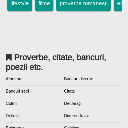
lifestyle
filme
proverbe romanesti
epi
Proverbe, citate, bancuri,
poezii etc.
Aforisme
Bancuri diverse
Bancuri seci
Citate
Culmi
Declaraţii
Definiţii
Diverse fraze
Epigrame
Ghicitori