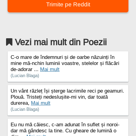
Trimite pe Reddit
Vezi mai mult din Poezii
C-o mare de îndemnuri și de oarbe năzuinți în
mine mă-nchin luminii voastre, stelelor și flăcări
de-adorar ...
Mai mult
(Lucian Blaga)
Un vânt răzleț își șterge lacrimile reci pe geamuri.
Plouă. Tristeți nedeslușite-mi vin, dar toată
durerea,
Mai mult
(Lucian Blaga)
Eu nu mă căiesc, c-am adunat în suflet și noroi-
dar mă gândesc la tine. Cu gheare de lumină o