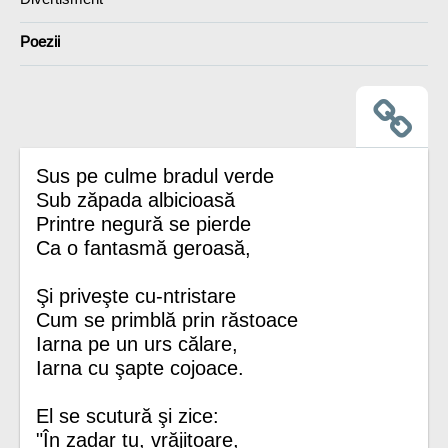
Poezii
Sus pe culme bradul verde
Sub zăpada albicioasă
Printre negură se pierde
Ca o fantasmă geroasă,
Şi priveşte cu-ntristare
Cum se primblă prin răstoace
Iarna pe un urs călare,
Iarna cu şapte cojoace.
El se scutură şi zice:
"În zadar tu, vrăjitoare,