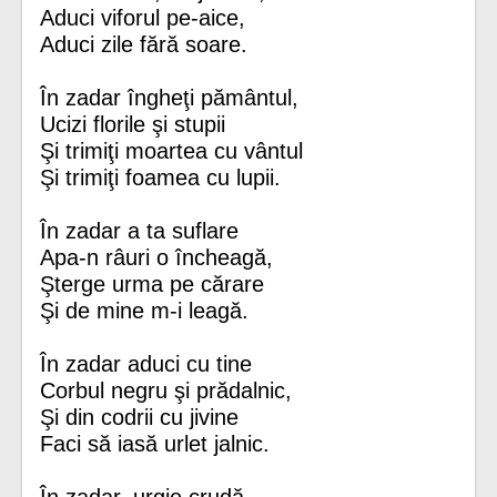
Aduci viforul pe-aice,
Aduci zile fără soare.
În zadar îngheţi pământul,
Ucizi florile şi stupii
Şi trimiţi moartea cu vântul
Şi trimiţi foamea cu lupii.
În zadar a ta suflare
Apa-n râuri o încheagă,
Şterge urma pe cărare
Şi de mine m-i leagă.
În zadar aduci cu tine
Corbul negru şi prădalnic,
Şi din codrii cu jivine
Faci să iasă urlet jalnic.
În zadar, urgie crudă,