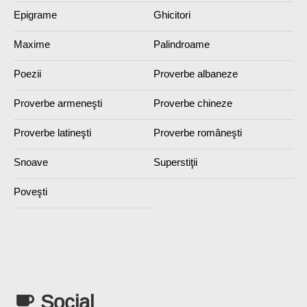
Epigrame
Ghicitori
Maxime
Palindroame
Poezii
Proverbe albaneze
Proverbe armeneşti
Proverbe chineze
Proverbe latineşti
Proverbe româneşti
Snoave
Superstiţii
Poveşti
Social