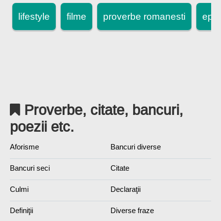
lifestyle
filme
proverbe romanesti
epi
Proverbe, citate, bancuri,
poezii etc.
Aforisme
Bancuri diverse
Bancuri seci
Citate
Culmi
Declaraţii
Definiţii
Diverse fraze