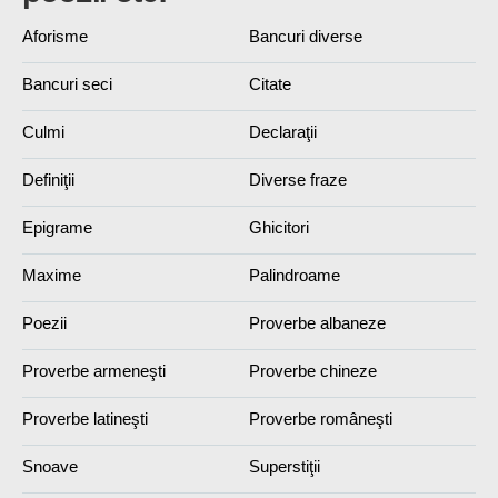
Aforisme
Bancuri diverse
Bancuri seci
Citate
Culmi
Declaraţii
Definiţii
Diverse fraze
Epigrame
Ghicitori
Maxime
Palindroame
Poezii
Proverbe albaneze
Proverbe armeneşti
Proverbe chineze
Proverbe latineşti
Proverbe româneşti
Snoave
Superstiţii