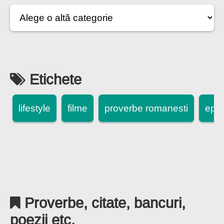
Etichete
lifestyle
filme
proverbe romanesti
epi
Proverbe, citate, bancuri,
poezii etc.