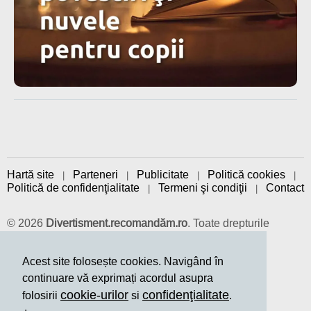
Hartă site
Parteneri
Publicitate
Politică cookies
|
|
|
|
Politică de confidenţialitate
Termeni şi condiţii
Contact
|
|
© 2026
Divertisment.recomandăm.ro
. Toate drepturile
rezervate.
Design:
EVIDWEB
Acest site folosește cookies. Navigând în
continuare vă exprimați acordul asupra
cookie-urilor
confidenţialitate
folosirii
si
.
Facebook
𝕏