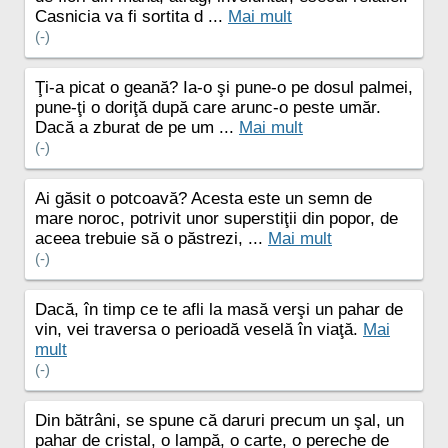
Casnicia va fi sortita d ...
Mai mult
(-)
Ţi-a picat o geană? Ia-o şi pune-o pe dosul palmei,
pune-ţi o doriţă după care arunc-o peste umăr.
Dacă a zburat de pe um ...
Mai mult
(-)
Ai găsit o potcoavă? Acesta este un semn de
mare noroc, potrivit unor superstiţii din popor, de
aceea trebuie să o păstrezi, ...
Mai mult
(-)
Dacă, în timp ce te afli la masă verşi un pahar de
vin, vei traversa o perioadă veselă în viaţă.
Mai
mult
(-)
Din bătrâni, se spune că daruri precum un şal, un
pahar de cristal, o lampă, o carte, o pereche de