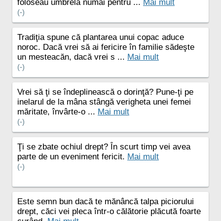
foloseau umbrela numai pentru ...
Mai mult
(-)
Tradiţia spune că plantarea unui copac aduce
noroc. Dacă vrei să ai fericire în familie sădeşte
un mesteacăn, dacă vrei s ...
Mai mult
(-)
Vrei să ţi se îndeplinească o dorinţă? Pune-ţi pe
inelarul de la mâna stângă verigheta unei femei
măritate, învârte-o ...
Mai mult
(-)
Ţi se zbate ochiul drept? În scurt timp vei avea
parte de un eveniment fericit.
Mai mult
(-)
Este semn bun dacă te mănâncă talpa piciorului
drept, căci vei pleca într-o călătorie plăcută foarte