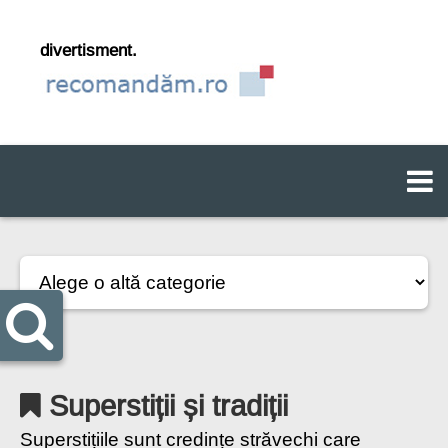
divertisment.
Superstiții și tradiții
Superstițiile sunt credințe străvechi care