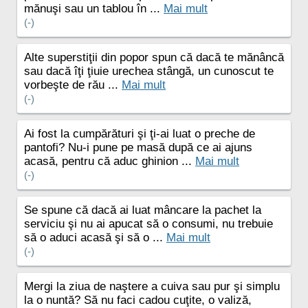
mănuşi sau un tablou în ...
Mai mult
(-)
Alte superstiţii din popor spun că dacă te mănâncă
sau dacă îţi ţiuie urechea stângă, un cunoscut te
vorbeşte de rău ...
Mai mult
(-)
Ai fost la cumpărături şi ţi-ai luat o preche de
pantofi? Nu-i pune pe masă după ce ai ajuns
acasă, pentru că aduc ghinion ...
Mai mult
(-)
Se spune că dacă ai luat mâncare la pachet la
serviciu şi nu ai apucat să o consumi, nu trebuie
să o aduci acasă şi să o ...
Mai mult
(-)
Mergi la ziua de naştere a cuiva sau pur şi simplu
la o nuntă? Să nu faci cadou cuţite, o valiză,