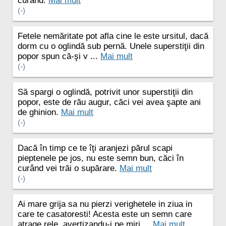
curând.
Mai mult
(-)
Fetele nemăritate pot afla cine le este ursitul, dacă
dorm cu o oglindă sub pernă. Unele superstiţii din
popor spun că-şi v ...
Mai mult
(-)
Să spargi o oglindă, potrivit unor superstiţii din
popor, este de rău augur, căci vei avea şapte ani
de ghinion.
Mai mult
(-)
Dacă în timp ce te îţi aranjezi părul scapi
pieptenele pe jos, nu este semn bun, căci în
curând vei trăi o supărare.
Mai mult
(-)
Ai mare grija sa nu pierzi verighetele in ziua in
care te casatoresti! Acesta este un semn care
atrage rele, avertizandu-i pe miri ...
Mai mult