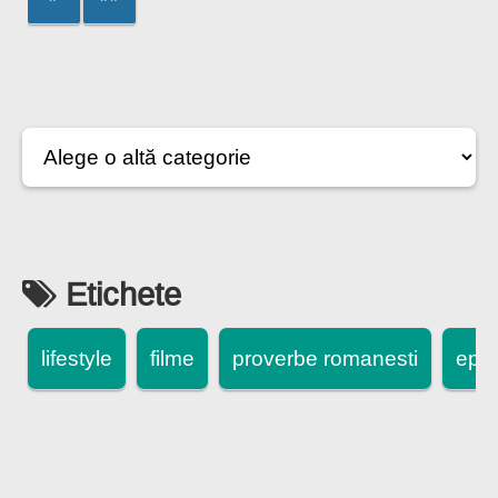
Etichete
lifestyle
filme
proverbe romanesti
epi